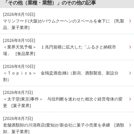
「その他（業種・業態）」のその他の記事
[2026年8月10日]
マリンフード(大阪)がバウムクーヘンのヌベールを傘下に [乳製
品、菓子業界]
[2026年8月10日]
＜業界天気予報＞ １兆円規模に拡大した「ふるさと納税市
場」 [食品業界]
[2026年8月10日]
＜Ｔｏｐｉｃｓ＞ 金鵄盃酒造(株)（新潟、酒類製造、新設分
割）
[2026年8月7日]
＜太子堂(東京)事件＞ 与信判断を迷わせた相次ぐ経営母体の変
更 [菓子業界]
[2026年8月7日]
老舗酒類卸の川清商店(愛知)が新会社に菓子小売業を承継 [酒類
卸、菓子業界]