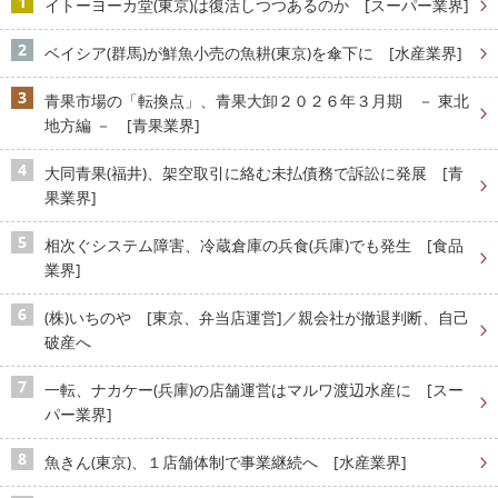
イトーヨーカ堂(東京)は復活しつつあるのか [スーパー業界]
ベイシア(群馬)が鮮魚小売の魚耕(東京)を傘下に [水産業界]
青果市場の「転換点」、青果大卸２０２６年３月期 － 東北
地方編 － [青果業界]
大同青果(福井)、架空取引に絡む未払債務で訴訟に発展 [青
果業界]
相次ぐシステム障害、冷蔵倉庫の兵食(兵庫)でも発生 [食品
業界]
(株)いちのや [東京、弁当店運営]／親会社が撤退判断、自己
破産へ
一転、ナカケー(兵庫)の店舗運営はマルワ渡辺水産に [スー
パー業界]
魚きん(東京)、１店舗体制で事業継続へ [水産業界]