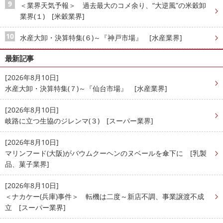
＜業界天気予報＞ 過去最大のコメ余り、“大逆風”の米穀卸
業界(１) [米穀業界]
水産大卸・決算特集(６)～『神戸市場』 [水産業界]
最新記事
[2026年8月10日]
水産大卸・決算特集(７)～『仙台市場』 [水産業界]
[2026年8月10日]
岐路に立つ生協のジレンマ(３) [スーパー業界]
[2026年8月10日]
マリンフード(大阪)がバウムクーヘンのヌベールを傘下に [乳製
品、菓子業界]
[2026年8月10日]
＜ナカケー(兵庫)事件＞ 転機は二度～新店不調、事業譲渡不成
立 [スーパー業界]