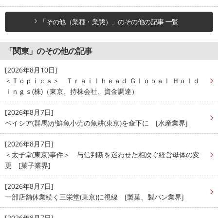
「その他（業種・業態）」のその他の記事 一覧
「関東」のその他の記事
[2026年8月10日]
＜Ｔｏｐｉｃｓ＞ Ｔｒａｉｌｈｅａｄ Ｇｌｏｂａｌ Ｈｏｌｄ
ｉｎｇｓ(株)（東京、持株会社、資金調達）
[2026年8月7日]
ベイシア(群馬)が鮮魚小売の魚耕(東京)を傘下に [水産業界]
[2026年8月7日]
＜太子堂(東京)事件＞ 与信判断を迷わせた相次ぐ経営母体の変
更 [菓子業界]
[2026年8月7日]
一部店舗休業続く三栄堂(東京)に視線 [製菓、製パン業界]
[2026年8月7日]