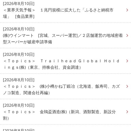
[2026年8月10日]
＜業界天気予報＞ １兆円規模に拡大した「ふるさと納税市
場」 [食品業界]
[2026年8月10日]
(株)ウインマート [宮城、スーパー運営]／２店舗運営の地域密着
型スーパーが破産申請準備
[2026年8月10日]
＜Ｔｏｐｉｃｓ＞ Ｔｒａｉｌｈｅａｄ Ｇｌｏｂａｌ Ｈｏｌｄ
ｉｎｇｓ(株)（東京、持株会社、資金調達）
[2026年8月10日]
＜Ｔｏｐｉｃｓ＞ (株)小樽かね丁鍛冶（北海道、飯寿司、カズ
ノコ製造、関連会社再編）
[2026年8月10日]
＜Ｔｏｐｉｃｓ＞ 金鵄盃酒造(株)（新潟、酒類製造、新設分
割）
[2026年8月10日]