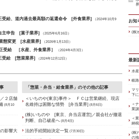
界
正受給、道内過去最高額の返還命令 [外食業界]
（2024年10月9
お知
(株
主申告 [菓子業界]
（2025年6月16日）
態変更 [水産業界]
（2026年1月13日）
正受給 ［水産、外食業界］
（2024年4月3日）
受給 [惣菜業界]
（2024年12月12日）
最新
水産
岐路
事
「惣菜・弁当・給食業界」のその他の記事
マリ
下に
]／２店舗
＜いちのや(東京)事件＞ ＦＣは営業継続、現店
備
名維持は困難な情勢 [弁当業界]
＜ナ
(8月10
(8月6日)
業譲
(株)いちのや [東京、弁当店運営]／親会社が撤退
＜業
判断、自己破産へ
(8月4日)
納税
禍の影響大
法的手続開始決定一覧
(7月30日)
(株
の地