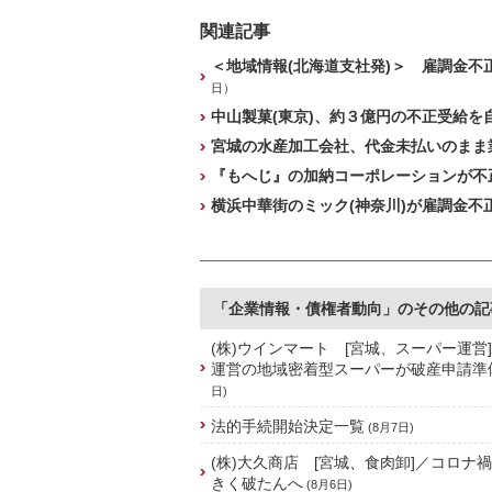
関連記事
＜地域情報(北海道支社発)＞ 雇調金不
日）
中山製菓(東京)、約３億円の不正受給を自
宮城の水産加工会社、代金未払いのまま業
『もへじ』の加納コーポレーションが不
横浜中華街のミック(神奈川)が雇調金不正
「企業情報・債権者動向」のその他の記
(株)ウインマート [宮城、スーパー運営
運営の地域密着型スーパーが破産申請準
日)
法的手続開始決定一覧
(8月7日)
(株)大久商店 [宮城、食肉卸]／コロナ
きく破たんへ
(8月6日)