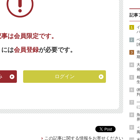
記事
イ
パ
記事は会員限定です。
[
くには
会員登録
が必要です。
期
発
み
ログイン
生
(
に
魚
界
風
この記事に関する情報をお寄せください
水