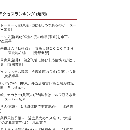
アクセスランキング (週間)
トーヨーカ堂(東京)は復活しつつあるのか [スー
ー業界]
ベイシア(群馬)が鮮魚小売の魚耕(東京)を傘下に
水産業界]
青果市場の「転換点」、青果大卸２０２６年３月
 － 東北地方編 － [青果業界]
大同青果(福井)、架空取引に絡む未払債務で訴訟に
展 [青果業界]
相次ぐシステム障害、冷蔵倉庫の兵食(兵庫)でも発
 [食品業界]
株)いちのや [東京、弁当店運営]／親会社が撤退
判断、自己破産へ
一転、ナカケー(兵庫)の店舗運営はマルワ渡辺水産
 [スーパー業界]
きん(東京)、１店舗体制で事業継続へ [水産業
]
＜業界天気予報＞ 過去最大のコメ余り、“大逆
”の米穀卸業界(１) [米穀業界]
産大卸・決算特集(６)～『神戸市場』 [水産業