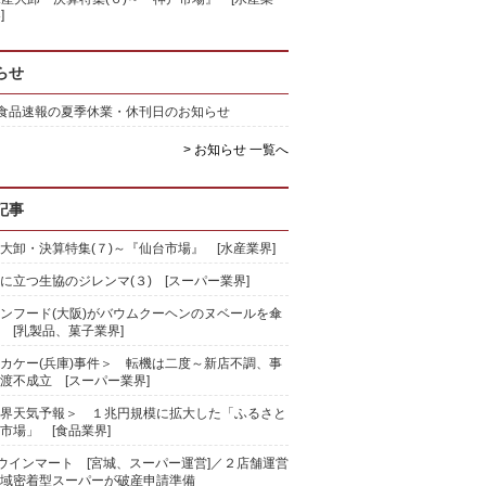
]
らせ
)食品速報の夏季休業・休刊日のお知らせ
> お知らせ 一覧へ
記事
大卸・決算特集(７)～『仙台市場』 [水産業界]
に立つ生協のジレンマ(３) [スーパー業界]
ンフード(大阪)がバウムクーヘンのヌベールを傘
 [乳製品、菓子業界]
カケー(兵庫)事件＞ 転機は二度～新店不調、事
渡不成立 [スーパー業界]
界天気予報＞ １兆円規模に拡大した「ふるさと
市場」 [食品業界]
)ウインマート [宮城、スーパー運営]／２店舗運営
域密着型スーパーが破産申請準備