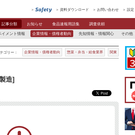
資料ダウンロード
お問い合わせ
設定
記事分類
お知らせ
食品速報用語集
調査依頼
ペイメント情報
企業情報・債権者動向
先知情報・情報関心
その他
企業情報・債権者動向
惣菜・弁当・給食業界
関東
テゴリー：
製造]