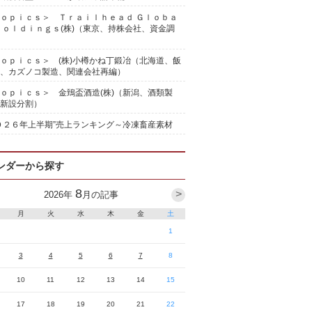
ｏｐｉｃｓ＞ Ｔｒａｉｌｈｅａｄ Ｇｌｏｂａ
Ｈｏｌｄｉｎｇｓ(株)（東京、持株会社、資金調
ｏｐｉｃｓ＞ (株)小樽かね丁鍛冶（北海道、飯
、カズノコ製造、関連会社再編）
ｏｐｉｃｓ＞ 金鵄盃酒造(株)（新潟、酒類製
新設分割）
０２６年上半期”売上ランキング～冷凍畜産素材
ンダーから探す
8
>
2026
年
月の記事
月
火
水
木
金
土
1
3
4
5
6
7
8
10
11
12
13
14
15
17
18
19
20
21
22