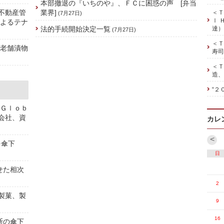
本部撤退の『いちのや』、ＦＣに困惑の声 [弁当
、不動産管
業界]
＜Ｔ
(7月27日)
ｌ 
によるテナ
法的手続開始決定一覧
達）
(7月27日)
＜Ｔ
の老舗漬物
寿司
＜Ｔ
造、
“２
 Ｇｌｏｂ
株会社、資
カレ
<
を傘下
日
せた相次
2
[製菓、製
9
16
斯の傘下