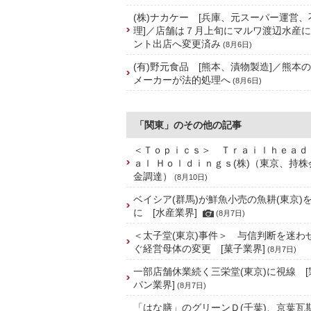
(株)ナカケー [兵庫、元スーパー運営
理]／店舗は７月上旬にマルワ渡辺水産
ント出店へ変更済み
(8月6日)
(有)野元食品 [熊本、漬物製造]／熊本
メーカーが法的処理へ
(8月6日)
「関東」のその他の記事
＜Ｔｏｐｉｃｓ＞ Ｔｒａｉｌｈｅａｄ
ａｌ Ｈｏｌｄｉｎｇｓ(株)（東京、持
金調達）
(8月10日)
ベイシア(群馬)が鮮魚小売の魚耕(東京)
に [水産業界]
(8月7日)
＜太子堂(東京)事件＞ 与信判断を迷わ
ぐ経営母体の変更 [菓子業界]
(8月7日)
一部店舗休業続く三栄堂(東京)に視線 
パン業界]
(8月7日)
「はな膳」のグリーンＤ(千葉)、京葉瓦