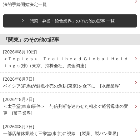
法的手続開始決定一覧
「惣菜・弁当・給食業界」のその他の記事 一覧
「関東」のその他の記事
[2026年8月10日]
＜Ｔｏｐｉｃｓ＞ Ｔｒａｉｌｈｅａｄ Ｇｌｏｂａｌ Ｈｏｌｄ
ｉｎｇｓ(株)（東京、持株会社、資金調達）
[2026年8月7日]
ベイシア(群馬)が鮮魚小売の魚耕(東京)を傘下に [水産業界]
[2026年8月7日]
＜太子堂(東京)事件＞ 与信判断を迷わせた相次ぐ経営母体の変
更 [菓子業界]
[2026年8月7日]
一部店舗休業続く三栄堂(東京)に視線 [製菓、製パン業界]