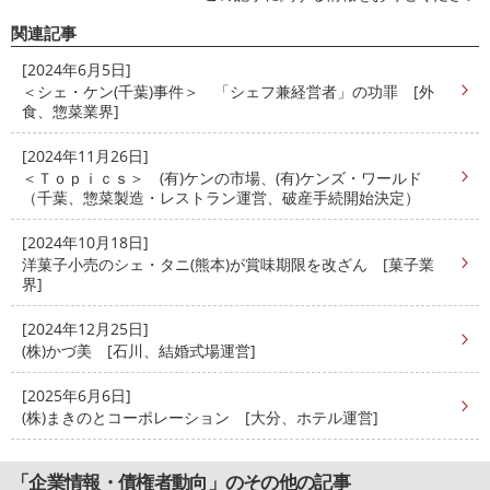
関連記事
[2024年6月5日]
＜シェ・ケン(千葉)事件＞ 「シェフ兼経営者」の功罪 [外
食、惣菜業界]
[2024年11月26日]
＜Ｔｏｐｉｃｓ＞ (有)ケンの市場、(有)ケンズ・ワールド
（千葉、惣菜製造・レストラン運営、破産手続開始決定）
[2024年10月18日]
洋菓子小売のシェ・タニ(熊本)が賞味期限を改ざん [菓子業
界]
[2024年12月25日]
(株)かづ美 [石川、結婚式場運営]
[2025年6月6日]
(株)まきのとコーポレーション [大分、ホテル運営]
「企業情報・債権者動向」のその他の記事