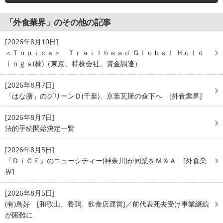
「外食業界」のその他の記事
[2026年8月10日]
＜Ｔｏｐｉｃｓ＞ Ｔｒａｉｌｈｅａｄ Ｇｌｏｂａｌ Ｈｏｌｄ
ｉｎｇｓ(株)（東京、持株会社、資金調達）
[2026年8月7日]
「はな膳」のグリーンＤ(千葉)、京葉瓦斯の傘下へ [外食業界]
[2026年8月7日]
法的手続開始決定一覧
[2026年8月5日]
『ＤｉＣＥ』のニューシティー(神奈川)が同業をＭ＆Ａ [外食業
界]
[2026年8月5日]
(有)鳥好 [和歌山、養鶏、飲食店運営]／前代表死去受け事業継続
が困難に