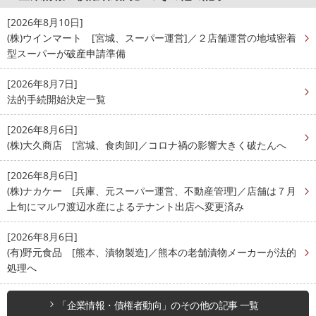
[2026年8月10日]
(株)ウインマート [宮城、スーパー運営]／２店舗運営の地域密着
型スーパーが破産申請準備
[2026年8月7日]
法的手続開始決定一覧
[2026年8月6日]
(株)大久商店 [宮城、食肉卸]／コロナ禍の影響大きく破たんへ
[2026年8月6日]
(株)ナカケー [兵庫、元スーパー運営、不動産管理]／店舗は７月
上旬にマルワ渡辺水産によるテナント出店へ変更済み
[2026年8月6日]
(有)野元食品 [熊本、漬物製造]／熊本の老舗漬物メーカーが法的
処理へ
「企業情報・債権者動向」のその他の記事 一覧