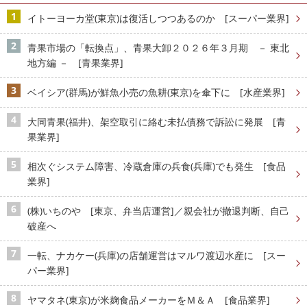
イトーヨーカ堂(東京)は復活しつつあるのか [スーパー業界]
青果市場の「転換点」、青果大卸２０２６年３月期 － 東北
地方編 － [青果業界]
ベイシア(群馬)が鮮魚小売の魚耕(東京)を傘下に [水産業界]
大同青果(福井)、架空取引に絡む未払債務で訴訟に発展 [青
果業界]
相次ぐシステム障害、冷蔵倉庫の兵食(兵庫)でも発生 [食品
業界]
(株)いちのや [東京、弁当店運営]／親会社が撤退判断、自己
破産へ
一転、ナカケー(兵庫)の店舗運営はマルワ渡辺水産に [スー
パー業界]
ヤマタネ(東京)が米麹食品メーカーをＭ＆Ａ [食品業界]