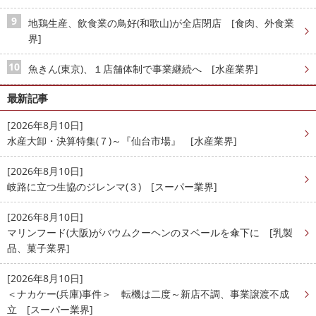
地鶏生産、飲食業の鳥好(和歌山)が全店閉店 [食肉、外食業
界]
魚きん(東京)、１店舗体制で事業継続へ [水産業界]
最新記事
[2026年8月10日]
水産大卸・決算特集(７)～『仙台市場』 [水産業界]
[2026年8月10日]
岐路に立つ生協のジレンマ(３) [スーパー業界]
[2026年8月10日]
マリンフード(大阪)がバウムクーヘンのヌベールを傘下に [乳製
品、菓子業界]
[2026年8月10日]
＜ナカケー(兵庫)事件＞ 転機は二度～新店不調、事業譲渡不成
立 [スーパー業界]