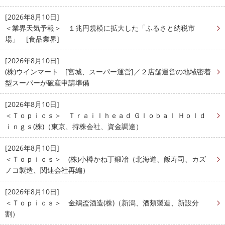
[2026年8月10日]
＜業界天気予報＞ １兆円規模に拡大した「ふるさと納税市
場」 [食品業界]
[2026年8月10日]
(株)ウインマート [宮城、スーパー運営]／２店舗運営の地域密着
型スーパーが破産申請準備
[2026年8月10日]
＜Ｔｏｐｉｃｓ＞ Ｔｒａｉｌｈｅａｄ Ｇｌｏｂａｌ Ｈｏｌｄ
ｉｎｇｓ(株)（東京、持株会社、資金調達）
[2026年8月10日]
＜Ｔｏｐｉｃｓ＞ (株)小樽かね丁鍛冶（北海道、飯寿司、カズ
ノコ製造、関連会社再編）
[2026年8月10日]
＜Ｔｏｐｉｃｓ＞ 金鵄盃酒造(株)（新潟、酒類製造、新設分
割）