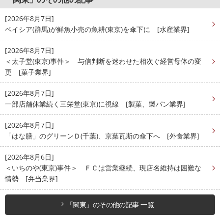
[2026年8月7日]
ベイシア(群馬)が鮮魚小売の魚耕(東京)を傘下に [水産業界]
[2026年8月7日]
＜太子堂(東京)事件＞ 与信判断を迷わせた相次ぐ経営母体の変
更 [菓子業界]
[2026年8月7日]
一部店舗休業続く三栄堂(東京)に視線 [製菓、製パン業界]
[2026年8月7日]
「はな膳」のグリーンＤ(千葉)、京葉瓦斯の傘下へ [外食業界]
[2026年8月6日]
＜いちのや(東京)事件＞ ＦＣは営業継続、現店名維持は困難な
情勢 [弁当業界]
「関東」のその他の記事 一覧