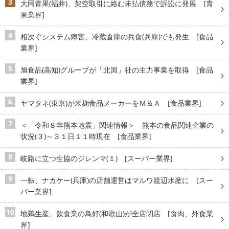
大同青果(福井)、架空取引に絡む未払債務で訴訟に発展 [青
果業界]
相次ぐシステム障害、冷蔵倉庫の兵食(兵庫)でも発生 [食品
業界]
旭食品(高知)グループが「北国」社の主力事業を取得 [食品
業界]
ヤマタネ(東京)が米麹食品メーカーをＭ＆Ａ [食品業界]
＜「令和８年熊本地震」関連情報＞ 熊本の食品関連企業の
状況(３)～３１日１１時現在 [食品業界]
岐路に立つ生協のジレンマ(１) [スーパー業界]
一転、ナカケー(兵庫)の店舗運営はマルワ渡辺水産に [スー
パー業界]
地鶏生産、飲食業の鳥好(和歌山)が全店閉店 [食肉、外食業
界]