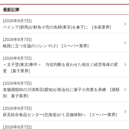
最新記事
[2026年8月7日]
ベイシア(群馬)が鮮魚小売の魚耕(東京)を傘下に [水産業界]
[2026年8月7日]
岐路に立つ生協のジレンマ(２) [スーパー業界]
[2026年8月7日]
＜太子堂(東京)事件＞ 与信判断を迷わせた相次ぐ経営母体の変
更 [菓子業界]
[2026年8月7日]
老舗酒類卸の川清商店(愛知)が新会社に菓子小売業を承継 [酒類
卸、菓子業界]
[2026年8月7日]
萩見綜合食品センター(北海道)が１店舗体制へ [スーパー業界]
[2026年8月7日]