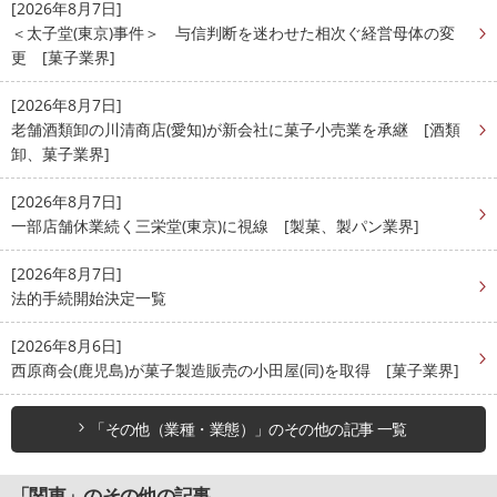
[2026年8月7日]
＜太子堂(東京)事件＞ 与信判断を迷わせた相次ぐ経営母体の変
更 [菓子業界]
[2026年8月7日]
老舗酒類卸の川清商店(愛知)が新会社に菓子小売業を承継 [酒類
卸、菓子業界]
[2026年8月7日]
一部店舗休業続く三栄堂(東京)に視線 [製菓、製パン業界]
[2026年8月7日]
法的手続開始決定一覧
[2026年8月6日]
西原商会(鹿児島)が菓子製造販売の小田屋(同)を取得 [菓子業界]
「その他（業種・業態）」のその他の記事 一覧
「関東」のその他の記事