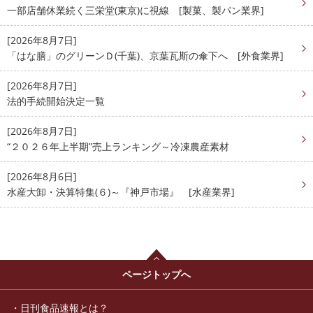
一部店舗休業続く三栄堂(東京)に視線 [製菓、製パン業界]
[2026年8月7日]
「はな膳」のグリーンＤ(千葉)、京葉瓦斯の傘下へ [外食業界]
[2026年8月7日]
法的手続開始決定一覧
[2026年8月7日]
“２０２６年上半期”売上ランキング～冷凍農産素材
[2026年8月6日]
水産大卸・決算特集(６)～『神戸市場』 [水産業界]
ページトップへ
日刊食品速報とは？