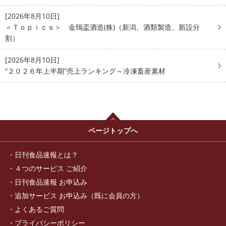
[2026年8月10日]
＜Ｔｏｐｉｃｓ＞ 金鵄盃酒造(株)（新潟、酒類製造、新設分
割）
[2026年8月10日]
“２０２６年上半期”売上ランキング～冷凍畜産素材
ページトップへ
日刊食品速報とは？
４つのサービス ご紹介
日刊食品速報 お申込み
追加サービス お申込み（既に会員の方）
よくあるご質問
プライバシーポリシー