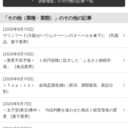
「調査報道」のその他の記事 一覧
「その他（業種・業態）」のその他の記事
[2026年8月10日]
マリンフード(大阪)がバウムクーヘンのヌベールを傘下に [乳製
品、菓子業界]
[2026年8月10日]
＜業界天気予報＞ １兆円規模に拡大した「ふるさと納税市
場」 [食品業界]
[2026年8月10日]
＜Ｔｏｐｉｃｓ＞ 金鵄盃酒造(株)（新潟、酒類製造、新設分
割）
[2026年8月7日]
＜太子堂(東京)事件＞ 与信判断を迷わせた相次ぐ経営母体の変
更 [菓子業界]