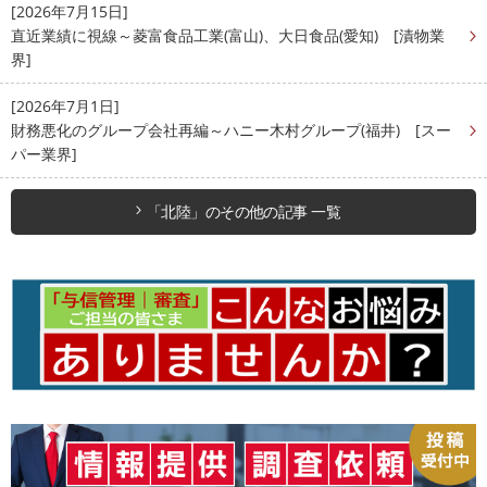
[2026年7月15日]
直近業績に視線～菱富食品工業(富山)、大日食品(愛知) [漬物業
界]
[2026年7月1日]
財務悪化のグループ会社再編～ハニー木村グループ(福井) [スー
パー業界]
「北陸」のその他の記事 一覧