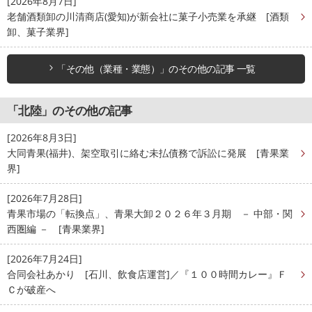
[2026年8月7日]
老舗酒類卸の川清商店(愛知)が新会社に菓子小売業を承継 [酒類
卸、菓子業界]
「その他（業種・業態）」のその他の記事 一覧
「北陸」のその他の記事
[2026年8月3日]
大同青果(福井)、架空取引に絡む未払債務で訴訟に発展 [青果業
界]
[2026年7月28日]
青果市場の「転換点」、青果大卸２０２６年３月期 － 中部・関
西圏編 － [青果業界]
[2026年7月24日]
合同会社あかり [石川、飲食店運営]／『１００時間カレー』Ｆ
Ｃが破産へ