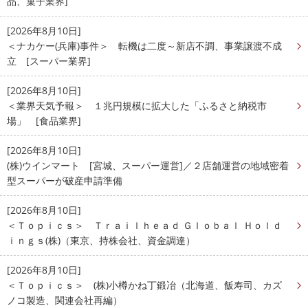
品、菓子業界]
[2026年8月10日]
＜ナカケー(兵庫)事件＞ 転機は二度～新店不調、事業譲渡不成
立 [スーパー業界]
[2026年8月10日]
＜業界天気予報＞ １兆円規模に拡大した「ふるさと納税市
場」 [食品業界]
[2026年8月10日]
(株)ウインマート [宮城、スーパー運営]／２店舗運営の地域密着
型スーパーが破産申請準備
[2026年8月10日]
＜Ｔｏｐｉｃｓ＞ Ｔｒａｉｌｈｅａｄ Ｇｌｏｂａｌ Ｈｏｌｄ
ｉｎｇｓ(株)（東京、持株会社、資金調達）
[2026年8月10日]
＜Ｔｏｐｉｃｓ＞ (株)小樽かね丁鍛冶（北海道、飯寿司、カズ
ノコ製造、関連会社再編）