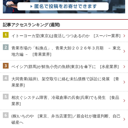
記事アクセスランキング (週間)
イトーヨーカ堂(東京)は復活しつつあるのか [スーパー業界]
青果市場の「転換点」、青果大卸２０２６年３月期 － 東北
地方編 － [青果業界]
ベイシア(群馬)が鮮魚小売の魚耕(東京)を傘下に [水産業界]
大同青果(福井)、架空取引に絡む未払債務で訴訟に発展 [青
果業界]
相次ぐシステム障害、冷蔵倉庫の兵食(兵庫)でも発生 [食品
業界]
(株)いちのや [東京、弁当店運営]／親会社が撤退判断、自己
破産へ