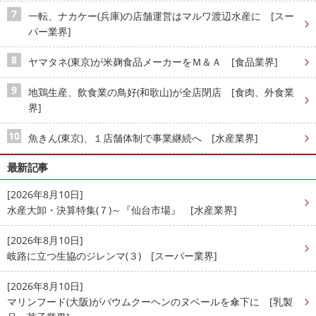
一転、ナカケー(兵庫)の店舗運営はマルワ渡辺水産に [スー
パー業界]
ヤマタネ(東京)が米麹食品メーカーをＭ＆Ａ [食品業界]
地鶏生産、飲食業の鳥好(和歌山)が全店閉店 [食肉、外食業
界]
魚きん(東京)、１店舗体制で事業継続へ [水産業界]
最新記事
[2026年8月10日]
水産大卸・決算特集(７)～『仙台市場』 [水産業界]
[2026年8月10日]
岐路に立つ生協のジレンマ(３) [スーパー業界]
[2026年8月10日]
マリンフード(大阪)がバウムクーヘンのヌベールを傘下に [乳製