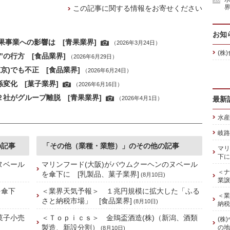
界
この記事に関する情報をお寄せください
お知
事業への影響は [青果業界]
（2026年3月24日）
(株
”の行方 [食品業界]
（2026年6月29日）
京)でも不正 [食品業界]
（2026年6月24日）
変化 [菓子業界]
（2026年6月16日）
２社がグループ離脱 [青果業界]
（2026年4月1日）
最新
水産
岐路
の記事
「その他（業種・業態）」のその他の記事
マリ
下に
ヌベール
マリンフード(大阪)がバウムクーヘンのヌベール
＜ナ
を傘下に [乳製品、菓子業界]
(8月10日)
業譲
を傘下
＜業界天気予報＞ １兆円規模に拡大した「ふる
＜業
さと納税市場」 [食品業界]
(8月10日)
納税
菓子小売
＜Ｔｏｐｉｃｓ＞ 金鵄盃酒造(株)（新潟、酒類
(株
製造、新設分割）
の地
(8月10日)