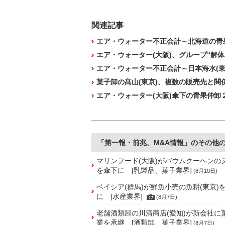
関連記事
エア・ウォーター不正会計～北海道の青果
エア・ウォーター(大阪)、グループ“解体
エア・ウォーター不正会計～日本海水(東
菓子卸の髙山(東京)、複数の販売先と関係
エア・ウォーター(大阪)傘下の青果仲卸
「第一報・前兆、M&A情報」のその他
マリンフード(大阪)がバウムクーヘンの
を傘下に [乳製品、菓子業界]
(8月10日)
ベイシア(群馬)が鮮魚小売の魚耕(東京)
に [水産業界]
(8月7日)
老舗酒類卸の川清商店(愛知)が新会社に
業を承継 [酒類卸、菓子業界]
(8月7日)