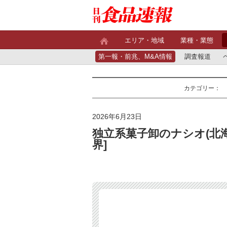
エリア・地域
業種・業態
第一報・前兆、M&A情報
調査報道
カテゴリー：
2026年6月23日
独立系菓子卸のナシオ(北
界]