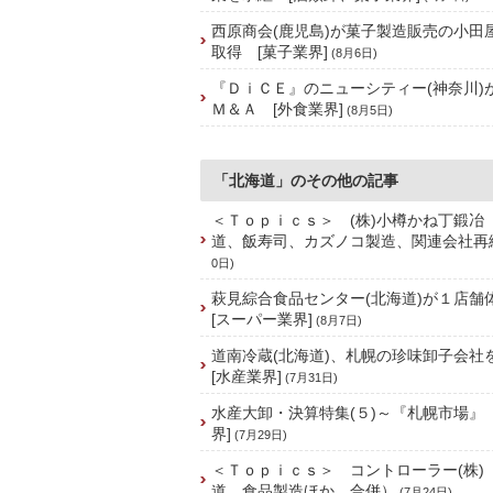
西原商会(鹿児島)が菓子製造販売の小田屋
取得 [菓子業界]
(8月6日)
『ＤｉＣＥ』のニューシティー(神奈川)
Ｍ＆Ａ [外食業界]
(8月5日)
「北海道」のその他の記事
＜Ｔｏｐｉｃｓ＞ (株)小樽かね丁鍛冶
道、飯寿司、カズノコ製造、関連会社再
0日)
萩見綜合食品センター(北海道)が１店
[スーパー業界]
(8月7日)
道南冷蔵(北海道)、札幌の珍味卸子会
[水産業界]
(7月31日)
水産大卸・決算特集(５)～『札幌市場』
界]
(7月29日)
＜Ｔｏｐｉｃｓ＞ コントローラー(株)
道、食品製造ほか、合併）
(7月24日)