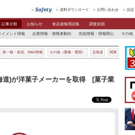
資料ダウンロード
お問い合わせ
設定
記事分類
お知らせ
食品速報用語集
調査依頼
ペイメント情報
企業情報・債権者動向
先知情報・情報関心
その他
第一報・前兆、M&A情報
その他（業種・業態）
北海道
関東
海道)が洋菓子メーカーを取得 [菓子業