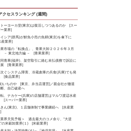
アクセスランキング (週間)
トーヨーカ堂(東京)は復活しつつあるのか [スー
ー業界]
ベイシア(群馬)が鮮魚小売の魚耕(東京)を傘下に
水産業界]
青果市場の「転換点」、青果大卸２０２６年３月
 － 東北地方編 － [青果業界]
大同青果(福井)、架空取引に絡む未払債務で訴訟に
展 [青果業界]
相次ぐシステム障害、冷蔵倉庫の兵食(兵庫)でも発
 [食品業界]
株)いちのや [東京、弁当店運営]／親会社が撤退
判断、自己破産へ
一転、ナカケー(兵庫)の店舗運営はマルワ渡辺水産
 [スーパー業界]
きん(東京)、１店舗体制で事業継続へ [水産業
]
＜業界天気予報＞ 過去最大のコメ余り、“大逆
”の米穀卸業界(１) [米穀業界]
産大卸・決算特集(６)～『神戸市場』 [水産業