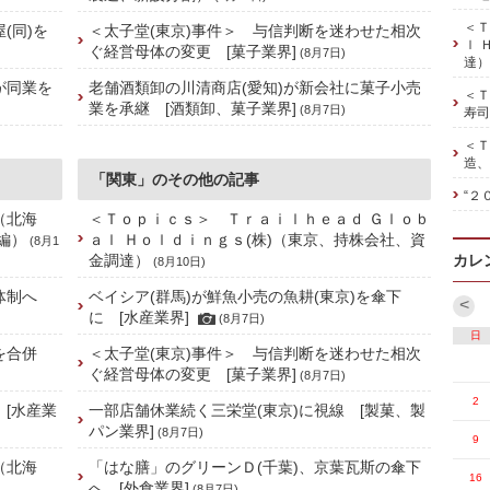
＜Ｔ
(同)を
＜太子堂(東京)事件＞ 与信判断を迷わせた相次
ｌ 
ぐ経営母体の変更 [菓子業界]
(8月7日)
達）
が同業を
老舗酒類卸の川清商店(愛知)が新会社に菓子小売
＜Ｔ
業を承継 [酒類卸、菓子業界]
(8月7日)
寿司
＜Ｔ
造、
「関東」のその他の記事
“２
（北海
＜Ｔｏｐｉｃｓ＞ Ｔｒａｉｌｈｅａｄ Ｇｌｏｂ
編）
ａｌ Ｈｏｌｄｉｎｇｓ(株)（東京、持株会社、資
(8月1
金調達）
カレ
(8月10日)
舗体制へ
ベイシア(群馬)が鮮魚小売の魚耕(東京)を傘下
<
に [水産業界]
(8月7日)
日
社を合併
＜太子堂(東京)事件＞ 与信判断を迷わせた相次
ぐ経営母体の変更 [菓子業界]
(8月7日)
2
 [水産業
一部店舗休業続く三栄堂(東京)に視線 [製菓、製
パン業界]
(8月7日)
9
（北海
「はな膳」のグリーンＤ(千葉)、京葉瓦斯の傘下
16
へ [外食業界]
(8月7日)