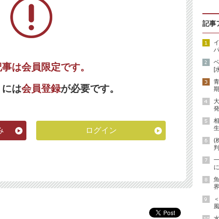
記事
イ
パ
記事は会員限定です。
[
くには
会員登録
が必要です。
期
発
生
み
ログイン
(
に
魚
界
風
水