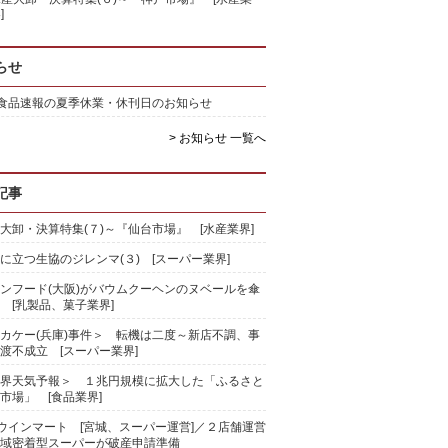
]
らせ
)食品速報の夏季休業・休刊日のお知らせ
> お知らせ 一覧へ
記事
大卸・決算特集(７)～『仙台市場』 [水産業界]
に立つ生協のジレンマ(３) [スーパー業界]
ンフード(大阪)がバウムクーヘンのヌベールを傘
 [乳製品、菓子業界]
カケー(兵庫)事件＞ 転機は二度～新店不調、事
渡不成立 [スーパー業界]
界天気予報＞ １兆円規模に拡大した「ふるさと
市場」 [食品業界]
)ウインマート [宮城、スーパー運営]／２店舗運営
域密着型スーパーが破産申請準備