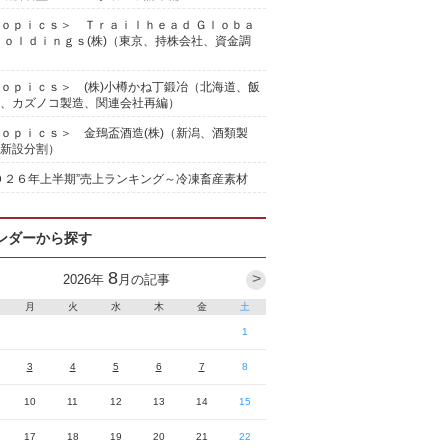
ｏｐｉｃｓ＞ Ｔｒａｉｌｈｅａｄ Ｇｌｏｂａ
Ｈｏｌｄｉｎｇｓ(株)（東京、持株会社、資金調
ｏｐｉｃｓ＞ (株)小樽かね丁鍛冶（北海道、飯
、カズノコ製造、関連会社再編）
ｏｐｉｃｓ＞ 金鵄盃酒造(株)（新潟、酒類製
新設分割）
０２６年上半期”売上ランキング～冷凍畜産素材
ンダーから探す
8
>
2026
年
月の記事
月
火
水
木
金
土
1
3
4
5
6
7
8
10
11
12
13
14
15
17
18
19
20
21
22