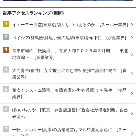
記事アクセスランキング (週間)
イトーヨーカ堂(東京)は復活しつつあるのか [スーパー業界]
ベイシア(群馬)が鮮魚小売の魚耕(東京)を傘下に [水産業界]
青果市場の「転換点」、青果大卸２０２６年３月期 － 東北
地方編 － [青果業界]
大同青果(福井)、架空取引に絡む未払債務で訴訟に発展 [青
果業界]
相次ぐシステム障害、冷蔵倉庫の兵食(兵庫)でも発生 [食品
業界]
(株)いちのや [東京、弁当店運営]／親会社が撤退判断、自己
破産へ
一転、ナカケー(兵庫)の店舗運営はマルワ渡辺水産に [スー