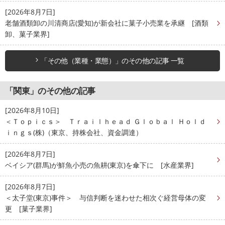
[2026年8月7日]
老舗酒類卸の川清商店(愛知)が新会社に菓子小売業を承継 [酒類
卸、菓子業界]
「その他（業種・業態）」のその他の記事 一覧
「関東」のその他の記事
[2026年8月10日]
＜Ｔｏｐｉｃｓ＞ Ｔｒａｉｌｈｅａｄ Ｇｌｏｂａｌ Ｈｏｌｄ
ｉｎｇｓ(株)（東京、持株会社、資金調達）
[2026年8月7日]
ベイシア(群馬)が鮮魚小売の魚耕(東京)を傘下に [水産業界]
[2026年8月7日]
＜太子堂(東京)事件＞ 与信判断を迷わせた相次ぐ経営母体の変
更 [菓子業界]