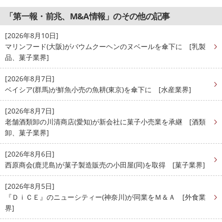
「第一報・前兆、M&A情報」のその他の記事
[2026年8月10日]
マリンフード(大阪)がバウムクーヘンのヌベールを傘下に [乳製
品、菓子業界]
[2026年8月7日]
ベイシア(群馬)が鮮魚小売の魚耕(東京)を傘下に [水産業界]
[2026年8月7日]
老舗酒類卸の川清商店(愛知)が新会社に菓子小売業を承継 [酒類
卸、菓子業界]
[2026年8月6日]
西原商会(鹿児島)が菓子製造販売の小田屋(同)を取得 [菓子業界]
[2026年8月5日]
『ＤｉＣＥ』のニューシティー(神奈川)が同業をＭ＆Ａ [外食業
界]