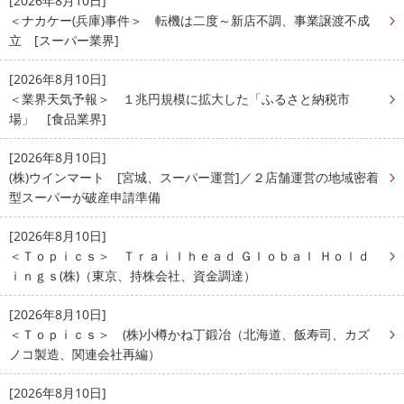
[2026年8月10日]
＜ナカケー(兵庫)事件＞ 転機は二度～新店不調、事業譲渡不成
立 [スーパー業界]
[2026年8月10日]
＜業界天気予報＞ １兆円規模に拡大した「ふるさと納税市
場」 [食品業界]
[2026年8月10日]
(株)ウインマート [宮城、スーパー運営]／２店舗運営の地域密着
型スーパーが破産申請準備
[2026年8月10日]
＜Ｔｏｐｉｃｓ＞ Ｔｒａｉｌｈｅａｄ Ｇｌｏｂａｌ Ｈｏｌｄ
ｉｎｇｓ(株)（東京、持株会社、資金調達）
[2026年8月10日]
＜Ｔｏｐｉｃｓ＞ (株)小樽かね丁鍛冶（北海道、飯寿司、カズ
ノコ製造、関連会社再編）
[2026年8月10日]