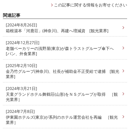
この記事に関する情報をお寄せください
関連記事
[2024年8月26日]
箱根湯本「河鹿荘」(神奈川)、再建へ増減資 [観光業界]
[2024年12月27日]
老舗ベーカリーの浅野屋(東京)が森トラストグループ傘下へ
[パン、外食業界]
[2025年2月10日]
金乃竹グループ(神奈川)、社長が補助金不正受給で逮捕 [観光
業界]
[2024年3月21日]
天童グランドホテル舞鶴荘(山形)をＮＳグループが取得 ［観
光業界］
[2024年7月8日]
伊東園ホテルズ(東京)が系列のホテル運営会社を再編 ［観光
業界］